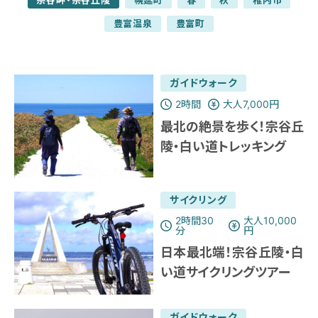
宗谷岬・宗谷丘陵
幌延町
春
秋
稚内市
豊富温泉
豊富町
ガイドウォーク
2時間
大人7,000円
最北の絶景を歩く！宗谷丘
陵・白い道トレッキング
サイクリング
2時間30
大人10,000
分
円
日本最北端！宗谷丘陵・白
い道サイクリングツアー
ガイドウォーク