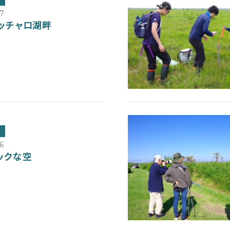
07
ッチャロ湖畔
6
ックな空