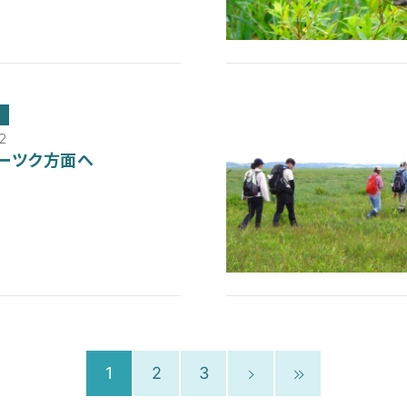
2
ーツク方面へ
1
2
3