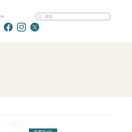
ント
自然ガイド