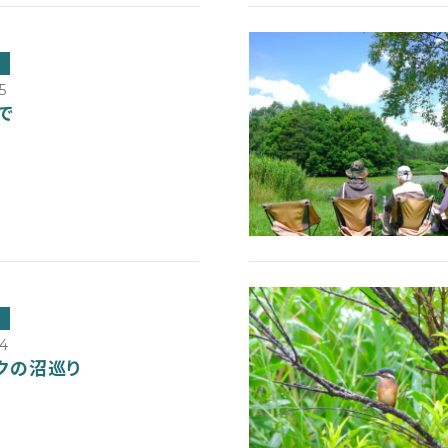
5
で
04
クの沼巡り