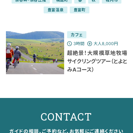
宗谷岬・宗谷丘陵
幌延町
春
秋
稚内市
豊富温泉
豊富町
カフェ
3時間
大人8,000円
超絶景！大規模草地牧場
サイクリングツアー（とよと
みAコース）
CONTACT
ガイドの相談、ご予約など、お気軽にご連絡ください