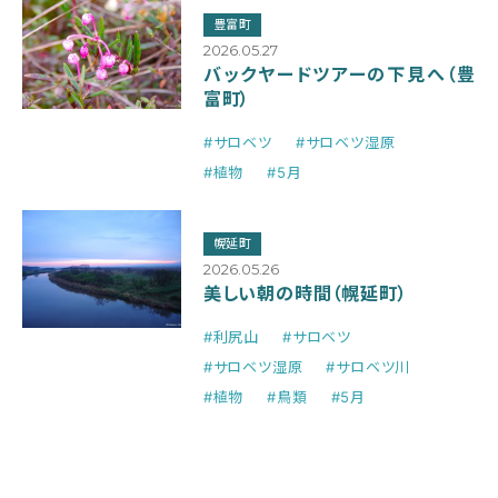
豊富町
2026.05.27
バックヤードツアーの下見へ（豊
富町）
#サロベツ
#サロベツ湿原
#植物
#5月
幌延町
2026.05.26
美しい朝の時間（幌延町）
#利尻山
#サロベツ
#サロベツ湿原
#サロベツ川
#植物
#鳥類
#5月