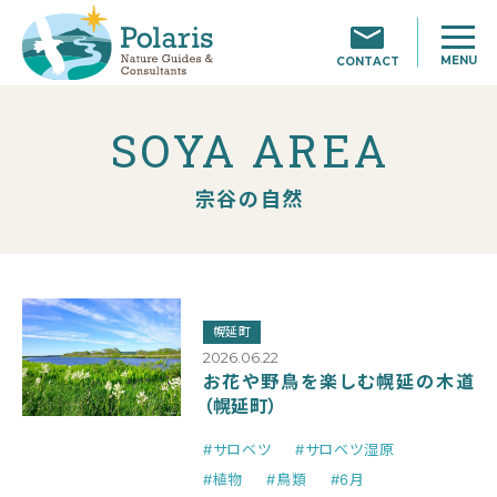
MENU
CONTACT
SOYA AREA
宗谷の自然
幌延町
2026.06.22
お花や野鳥を楽しむ幌延の木道
（幌延町）
#サロベツ
#サロベツ湿原
#植物
#鳥類
#6月