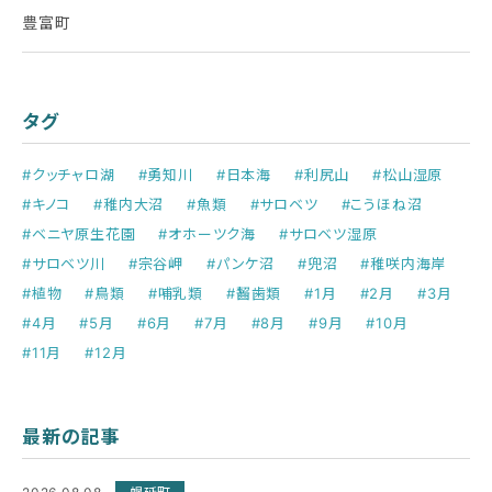
豊富町
タグ
#クッチャロ湖
#勇知川
#日本海
#利尻山
#松山湿原
#キノコ
#稚内大沼
#魚類
#サロベツ
#こうほね沼
#ベニヤ原生花園
#オホーツク海
#サロベツ湿原
#サロベツ川
#宗谷岬
#パンケ沼
#兜沼
#稚咲内海岸
#植物
#鳥類
#哺乳類
#齧歯類
#1月
#2月
#3月
#4月
#5月
#6月
#7月
#8月
#9月
#10月
#11月
#12月
最新の記事