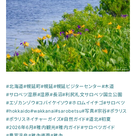
#北海道
#幌延町
#幌延
#幌延ビジターセンター
#木道
#サロベツ湿原
#湿原
#長沼
#利尻礼文サロベツ国立公園
#エゾカンゾウ
#コバイケイソウ
#ホロムイイチゴ
#サロベツ
#hokkaido
#wakkanai
#sarobetsu
#写真
#宗谷
#ポラリス
#ポラリスネイチャーガイズ
#自然ガイド
#道北
#初夏
#2026年6月
#稚内観光
#稚内ガイド
#サロベツガイド
#豊富温泉
#稚內導遊
#稚內