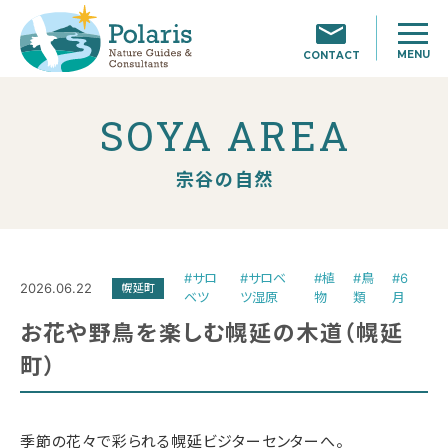
MENU
CONTACT
SOYA AREA
宗谷の自然
#サロ
#サロベ
#植
#鳥
#6
2026.06.22
幌延町
ベツ
ツ湿原
物
類
月
お花や野鳥を楽しむ幌延の木道（幌延
町）
季節の花々で彩られる幌延ビジターセンターへ。