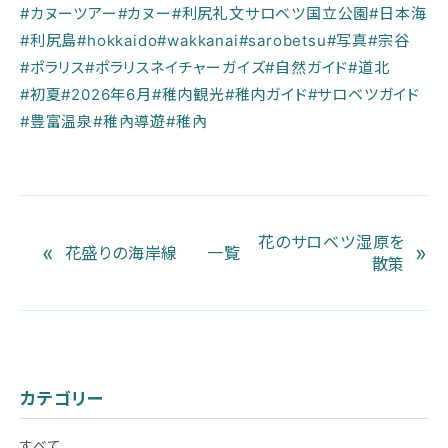
#カヌーツアー
#カヌー
#利尻礼文サロベツ国立公園
#日本海
#利尻島
#hokkaido
#wakkanai
#sarobetsu
#写真
#宗谷
#ポラリス
#ポラリスネイチャーガイズ
#自然ガイド
#道北
#初夏
#2026年6月
#稚内観光
#稚内ガイド
#サロベツガイド
#豊富温泉
#稚內導遊
#稚內
花のサロベツ湿原を
«
»
花盛りの海岸線
一覧
散策
カテゴリー
すべて