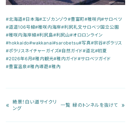
#北海道
#日本海
#エゾカンゾウ
#豊富町
#稚咲内
#サロベツ
#道道106号線
#稚咲内海岸
#利尻礼文サロベツ国立公園
#稚咲内海岸線
#利尻島
#利尻山
#オロロンライン
#hokkaido
#wakkanai
#sarobetsu
#写真
#宗谷
#ポラリス
#ポラリスネイチャーガイズ
#自然ガイド
#道北
#初夏
#2026年6月
#稚内観光
#稚内ガイド
#サロベツガイド
#豊富温泉
#稚內導遊
#稚內
絶景！白い道サイクリ
«
»
一覧
緑のトンネルを抜けて
ング