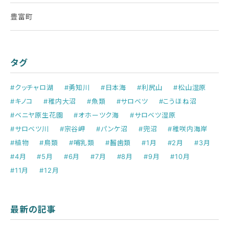
豊富町
タグ
#クッチャロ湖
#勇知川
#日本海
#利尻山
#松山湿原
#キノコ
#稚内大沼
#魚類
#サロベツ
#こうほね沼
#ベニヤ原生花園
#オホーツク海
#サロベツ湿原
#サロベツ川
#宗谷岬
#パンケ沼
#兜沼
#稚咲内海岸
#植物
#鳥類
#哺乳類
#齧歯類
#1月
#2月
#3月
#4月
#5月
#6月
#7月
#8月
#9月
#10月
#11月
#12月
最新の記事