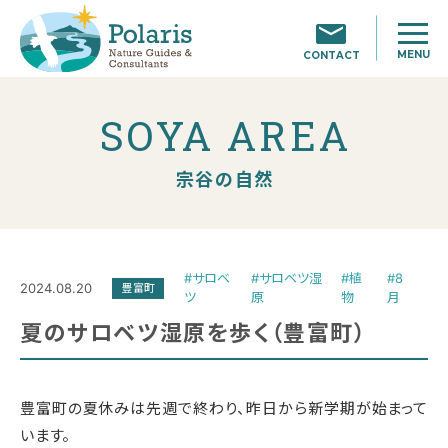
MENU
CONTACT
SOYA AREA
宗谷の自然
#サロベ
#サロベツ湿
#植
#8
2024.08.20
豊富町
ツ
原
物
月
夏のサロベツ湿原を歩く（豊富町）
豊富町の夏休みは先週で終わり、昨日から新学期が始まって
います。