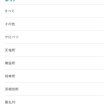
すべて
その他
サロベツ
天塩町
幌延町
枝幸町
浜頓別町
猿払村