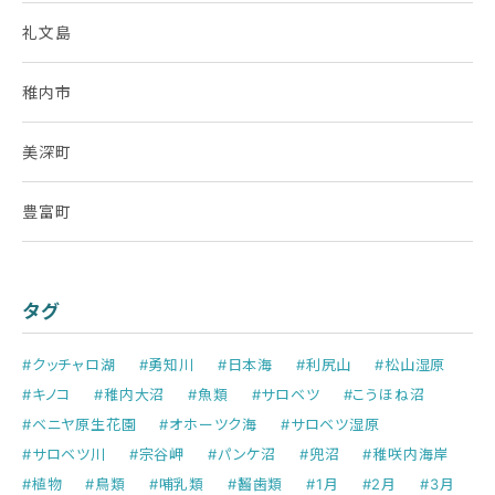
礼文島
稚内市
美深町
豊富町
タグ
#クッチャロ湖
#勇知川
#日本海
#利尻山
#松山湿原
#キノコ
#稚内大沼
#魚類
#サロベツ
#こうほね沼
#ベニヤ原生花園
#オホーツク海
#サロベツ湿原
#サロベツ川
#宗谷岬
#パンケ沼
#兜沼
#稚咲内海岸
#植物
#鳥類
#哺乳類
#齧歯類
#1月
#2月
#3月