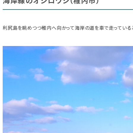
海岸線のオジロワシ（稚内市）
利尻島を眺めつつ稚内へ向かって海岸の道を車で走っていると