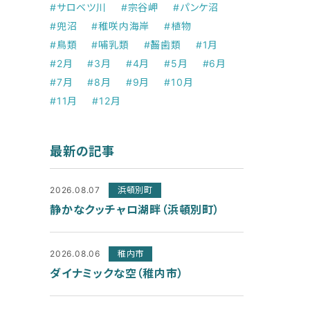
#サロベツ川
#宗谷岬
#パンケ沼
#兜沼
#稚咲内海岸
#植物
#鳥類
#哺乳類
#齧歯類
#1月
#2月
#3月
#4月
#5月
#6月
#7月
#8月
#9月
#10月
#11月
#12月
最新の記事
2026.08.07
浜頓別町
静かなクッチャロ湖畔（浜頓別町）
2026.08.06
稚内市
ダイナミックな空（稚内市）