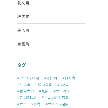
礼文島
稚内市
美深町
豊富町
タグ
#クッチャロ湖
#勇知川
#日本海
#利尻山
#松山湿原
#キノコ
#稚内大沼
#魚類
#サロベツ
#こうほね沼
#ベニヤ原生花園
#オホーツク海
#サロベツ湿原