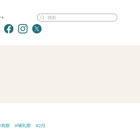
ント
#鳥類
#哺乳類
#2月