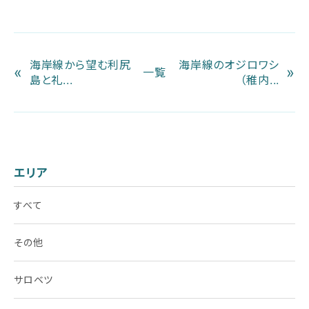
海岸線から望む利尻
海岸線のオジロワシ
«
»
一覧
島と礼...
（稚内...
エリア
すべて
その他
サロベツ