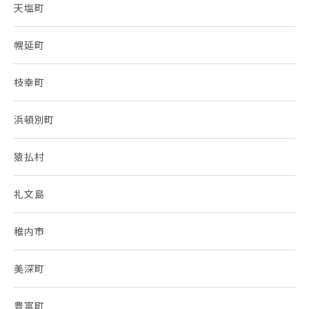
天塩町
幌延町
枝幸町
浜頓別町
猿払村
礼文島
稚内市
美深町
豊富町