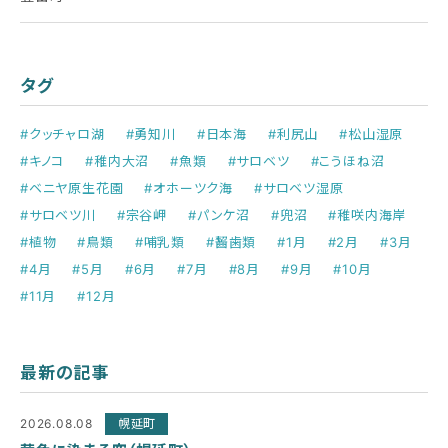
タグ
#クッチャロ湖
#勇知川
#日本海
#利尻山
#松山湿原
#キノコ
#稚内大沼
#魚類
#サロベツ
#こうほね沼
#ベニヤ原生花園
#オホーツク海
#サロベツ湿原
#サロベツ川
#宗谷岬
#パンケ沼
#兜沼
#稚咲内海岸
#植物
#鳥類
#哺乳類
#齧歯類
#1月
#2月
#3月
#4月
#5月
#6月
#7月
#8月
#9月
#10月
#11月
#12月
最新の記事
2026.08.08
幌延町