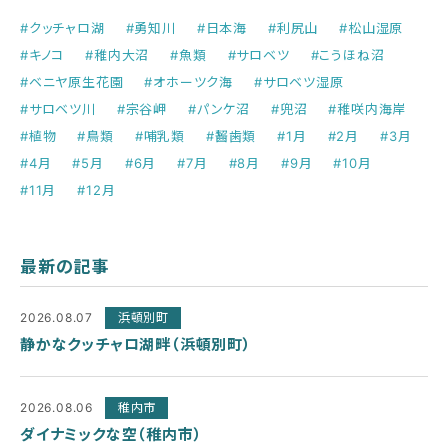
#クッチャロ湖
#勇知川
#日本海
#利尻山
#松山湿原
#キノコ
#稚内大沼
#魚類
#サロベツ
#こうほね沼
#ベニヤ原生花園
#オホーツク海
#サロベツ湿原
#サロベツ川
#宗谷岬
#パンケ沼
#兜沼
#稚咲内海岸
#植物
#鳥類
#哺乳類
#齧歯類
#1月
#2月
#3月
#4月
#5月
#6月
#7月
#8月
#9月
#10月
#11月
#12月
最新の記事
2026.08.07
浜頓別町
静かなクッチャロ湖畔（浜頓別町）
2026.08.06
稚内市
ダイナミックな空（稚内市）