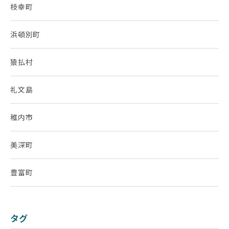
枝幸町
浜頓別町
猿払村
礼文島
稚内市
美深町
豊富町
タグ