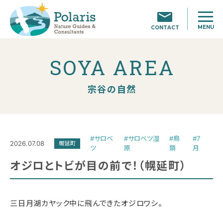
MENU
CONTACT
SOYA AREA
宗谷の自然
#サロベ
#サロベツ湿
#鳥
#7
2026.07.08
幌延町
ツ
原
類
月
オジロとトビが目の前で！（幌延町）
三日月湖カヤック中に飛んできたオジロワシ。