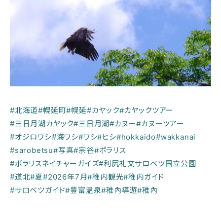
#北海道
#幌延町
#幌延
#カヤック
#カヤックツアー
#三日月湖カヤック
#三日月湖
#カヌー
#カヌーツアー
#オジロワシ
#海ワシ
#ワシ
#ヒシ
#hokkaido
#wakkanai
#sarobetsu
#写真
#宗谷
#ポラリス
#ポラリスネイチャーガイズ
#利尻礼文サロベツ国立公園
#道北
#夏
#2026年7月
#稚内観光
#稚内ガイド
#サロベツガイド
#豊富温泉
#稚內導遊
#稚內