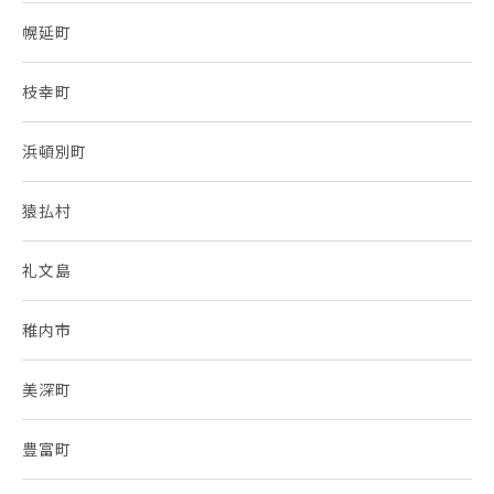
幌延町
枝幸町
浜頓別町
猿払村
礼文島
稚内市
美深町
豊富町