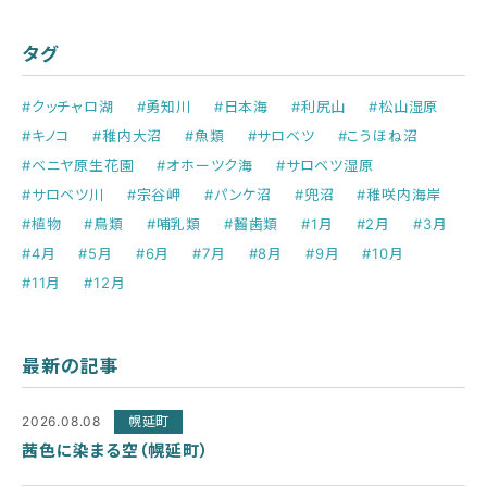
タグ
#クッチャロ湖
#勇知川
#日本海
#利尻山
#松山湿原
#キノコ
#稚内大沼
#魚類
#サロベツ
#こうほね沼
#ベニヤ原生花園
#オホーツク海
#サロベツ湿原
#サロベツ川
#宗谷岬
#パンケ沼
#兜沼
#稚咲内海岸
#植物
#鳥類
#哺乳類
#齧歯類
#1月
#2月
#3月
#4月
#5月
#6月
#7月
#8月
#9月
#10月
#11月
#12月
最新の記事
2026.08.08
幌延町
茜色に染まる空（幌延町）