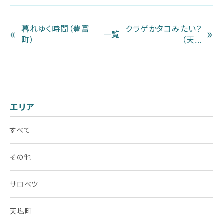
暮れゆく時間（豊富
クラゲかタコみたい？
«
»
一覧
町）
（天...
エリア
すべて
その他
サロベツ
天塩町