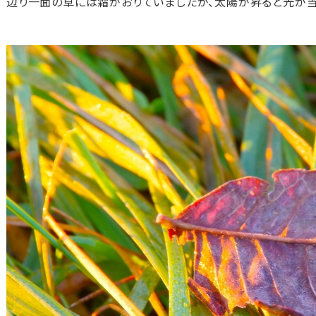
辺り一面の草には霜がおりていましたが、太陽が昇ると光が当