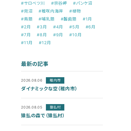
#サロベツ川
#宗谷岬
#パンケ沼
#兜沼
#稚咲内海岸
#植物
#鳥類
#哺乳類
#齧歯類
#1月
#2月
#3月
#4月
#5月
#6月
#7月
#8月
#9月
#10月
#11月
#12月
最新の記事
2026.08.06
稚内市
ダイナミックな空（稚内市）
2026.08.05
猿払村
猿払の森で（猿払村）