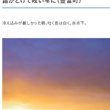
霜がとけて眩い雫に（豊富町）
冷え込みが厳しかった朝。吐く息は白く。氷点下。