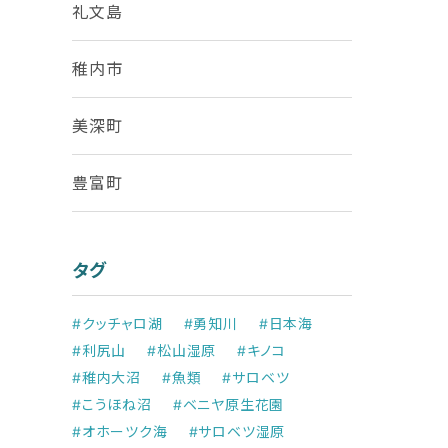
礼文島
稚内市
美深町
豊富町
タグ
#クッチャロ湖
#勇知川
#日本海
#利尻山
#松山湿原
#キノコ
#稚内大沼
#魚類
#サロベツ
#こうほね沼
#ベニヤ原生花園
#オホーツク海
#サロベツ湿原