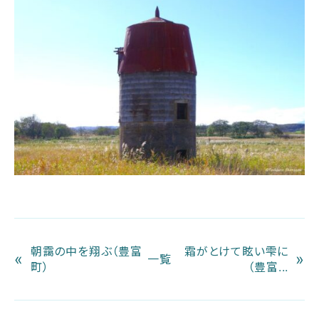
朝靄の中を翔ぶ（豊富
霜がとけて眩い雫に
«
»
一覧
町）
（豊富...