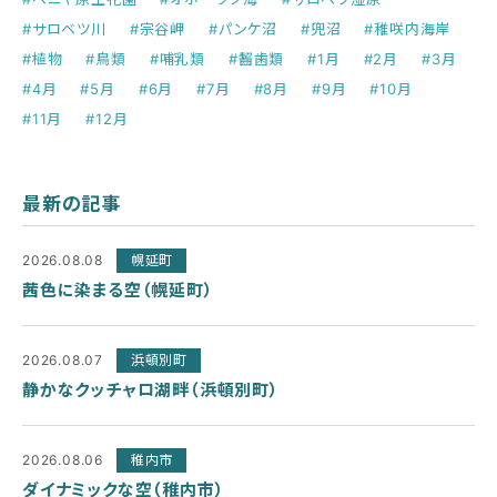
#サロベツ川
#宗谷岬
#パンケ沼
#兜沼
#稚咲内海岸
#植物
#鳥類
#哺乳類
#齧歯類
#1月
#2月
#3月
#4月
#5月
#6月
#7月
#8月
#9月
#10月
#11月
#12月
最新の記事
2026.08.08
幌延町
茜色に染まる空（幌延町）
2026.08.07
浜頓別町
静かなクッチャロ湖畔（浜頓別町）
2026.08.06
稚内市
ダイナミックな空（稚内市）