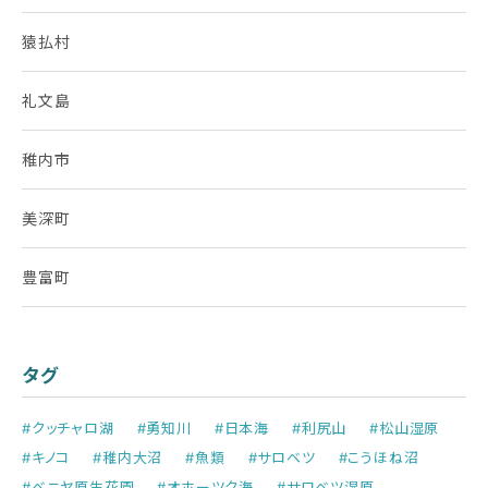
猿払村
礼文島
稚内市
美深町
豊富町
タグ
#クッチャロ湖
#勇知川
#日本海
#利尻山
#松山湿原
#キノコ
#稚内大沼
#魚類
#サロベツ
#こうほね沼
#ベニヤ原生花園
#オホーツク海
#サロベツ湿原