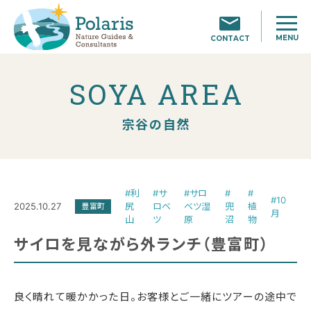
MENU
CONTACT
SOYA AREA
宗谷の自然
#利
#サ
#サロ
#
#
#10
2025.10.27
尻
ロベ
ベツ湿
兜
植
豊富町
月
山
ツ
原
沼
物
サイロを見ながら外ランチ（豊富町）
良く晴れて暖かかった日。お客様とご一緒にツアーの途中で