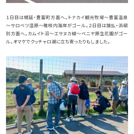
１日目は幌延・豊富町方面へ。トナカイ観光牧場～豊富温泉
～サロベツ湿原～稚咲内海岸がゴール。２日目は猿払・浜頓
別方面へ。カムイト沼～エサヌカ線～ベニヤ原生花園がゴー
ル。オマケでクッチャロ湖に立ち寄ったりもしました。