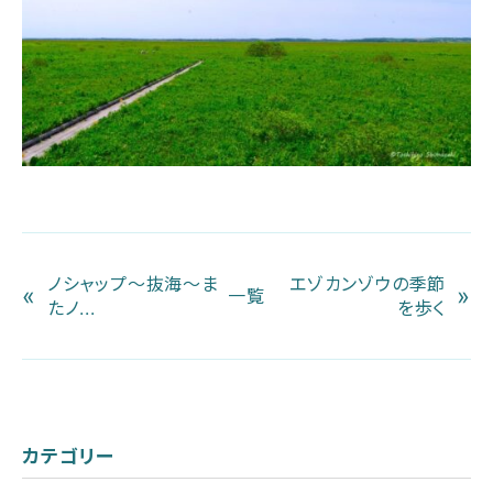
ノシャップ～抜海～ま
エゾカンゾウの季節
«
»
一覧
たノ...
を歩く
カテゴリー