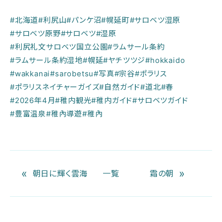
#北海道
#利尻山
#パンケ沼
#幌延町
#サロベツ湿原
#サロベツ原野
#サロベツ
#湿原
#利尻礼文サロベツ国立公園
#ラムサール条約
#ラムサール条約湿地
#幌延
#ヤチツツジ
#hokkaido
#wakkanai
#sarobetsu
#写真
#宗谷
#ポラリス
#ポラリスネイチャーガイズ
#自然ガイド
#道北
#春
#2026年4月
#稚内観光
#稚内ガイド
#サロベツガイド
#豊富温泉
#稚內導遊
#稚內
«
»
朝日に輝く雲海
一覧
霜の朝