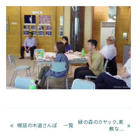
緑の森のカヤック、素
«
»
幌延の木道さんぽ
一覧
敵な...