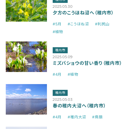
2025.05.30
夕方のこうほね沼へ（稚内市）
#5月
#こうほね沼
#利尻山
#植物
稚内市
2025.05.09
ミズバショウの甘い香り（稚内市）
#4月
#植物
稚内市
2025.05.03
春の稚内大沼へ（稚内市）
#4月
#稚内大沼
#鳥類