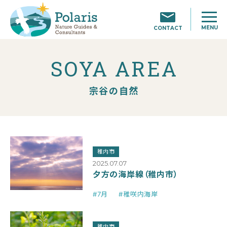
MENU
CONTACT
SOYA AREA
宗谷の自然
稚内市
2025.07.07
夕方の海岸線（稚内市）
#7月
#稚咲内海岸
稚内市