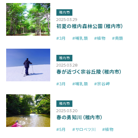
稚内市
2025.03.29
初夏の稚内森林公園（稚内市）
#3月
#哺乳類
#植物
#鳥類
稚内市
2025.03.28
春が近づく宗谷丘陵（稚内市）
#3月
#哺乳類
#宗谷岬
稚内市
2025.03.20
春の勇知川（稚内市）
#5月
#サロベツ川
#植物