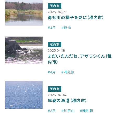
稚内市
2025.04.23
勇知川の様子を見に（稚内市）
#4月
#植物
稚内市
2025.04.18
まだいたんだね、アザラシくん（稚
内市）
#4月
#哺乳類
稚内市
2025.04.04
早春の漁港（稚内市）
#3月
#利尻山
#哺乳類