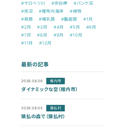
#サロベツ川
#宗谷岬
#パンケ沼
#兜沼
#稚咲内海岸
#植物
#鳥類
#哺乳類
#齧歯類
#1月
#2月
#3月
#4月
#5月
#6月
#7月
#8月
#9月
#10月
#11月
#12月
最新の記事
2026.08.06
稚内市
ダイナミックな空（稚内市）
2026.08.05
猿払村
猿払の森で（猿払村）