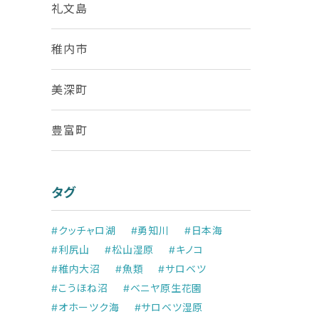
礼文島
稚内市
美深町
豊富町
タグ
#クッチャロ湖
#勇知川
#日本海
#利尻山
#松山湿原
#キノコ
#稚内大沼
#魚類
#サロベツ
#こうほね沼
#ベニヤ原生花園
#オホーツク海
#サロベツ湿原