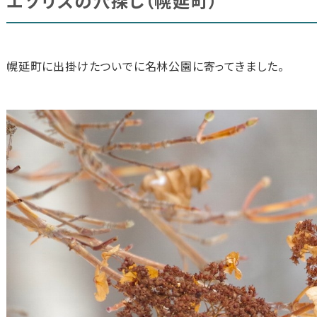
エゾリスの穴探し（幌延町）
幌延町に出掛けたついでに名林公園に寄ってきました。