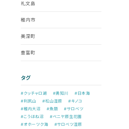
礼文島
稚内市
美深町
豊富町
タグ
#クッチャロ湖
#勇知川
#日本海
#利尻山
#松山湿原
#キノコ
#稚内大沼
#魚類
#サロベツ
#こうほね沼
#ベニヤ原生花園
#オホーツク海
#サロベツ湿原