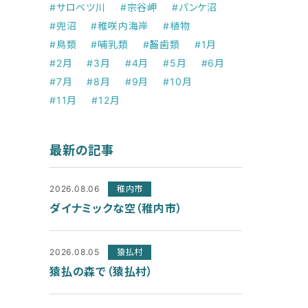
#サロベツ川
#宗谷岬
#パンケ沼
#兜沼
#稚咲内海岸
#植物
#鳥類
#哺乳類
#齧歯類
#1月
#2月
#3月
#4月
#5月
#6月
#7月
#8月
#9月
#10月
#11月
#12月
最新の記事
2026.08.06
稚内市
ダイナミックな空（稚内市）
2026.08.05
猿払村
猿払の森で（猿払村）