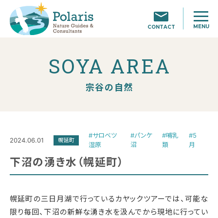
MENU
CONTACT
SOYA AREA
宗谷の自然
#サロベツ
#パンケ
#哺乳
#5
2024.06.01
幌延町
湿原
沼
類
月
下沼の湧き水（幌延町）
幌延町の三日月湖で行っているカヤックツアーでは、可能な
限り毎回、下沼の新鮮な湧き水を汲んでから現地に行ってい