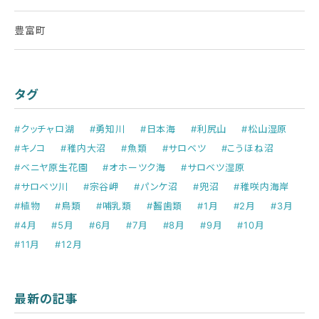
豊富町
タグ
#クッチャロ湖
#勇知川
#日本海
#利尻山
#松山湿原
#キノコ
#稚内大沼
#魚類
#サロベツ
#こうほね沼
#ベニヤ原生花園
#オホーツク海
#サロベツ湿原
#サロベツ川
#宗谷岬
#パンケ沼
#兜沼
#稚咲内海岸
#植物
#鳥類
#哺乳類
#齧歯類
#1月
#2月
#3月
#4月
#5月
#6月
#7月
#8月
#9月
#10月
#11月
#12月
最新の記事