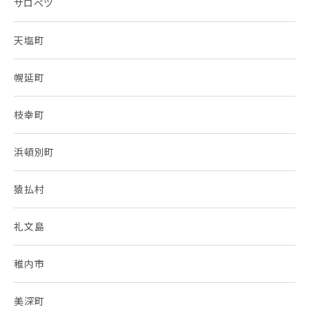
サロベツ
天塩町
幌延町
枝幸町
浜頓別町
猿払村
礼文島
稚内市
美深町