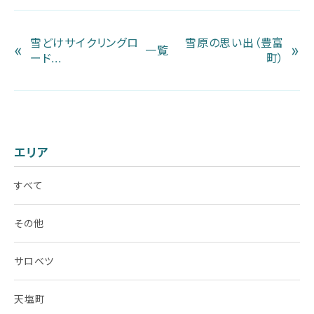
雪どけサイクリングロ
雪原の思い出（豊富
«
»
一覧
ード...
町）
エリア
すべて
その他
サロベツ
天塩町