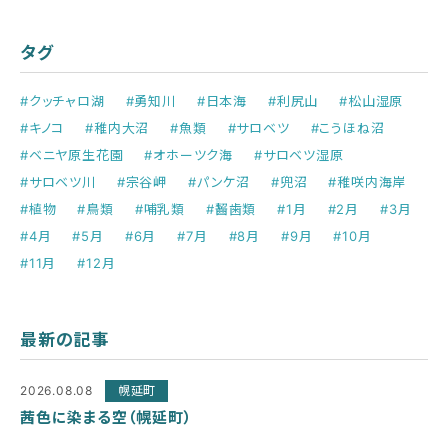
タグ
#クッチャロ湖
#勇知川
#日本海
#利尻山
#松山湿原
#キノコ
#稚内大沼
#魚類
#サロベツ
#こうほね沼
#ベニヤ原生花園
#オホーツク海
#サロベツ湿原
#サロベツ川
#宗谷岬
#パンケ沼
#兜沼
#稚咲内海岸
#植物
#鳥類
#哺乳類
#齧歯類
#1月
#2月
#3月
#4月
#5月
#6月
#7月
#8月
#9月
#10月
#11月
#12月
最新の記事
2026.08.08
幌延町
茜色に染まる空（幌延町）