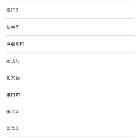
幌延町
枝幸町
浜頓別町
猿払村
礼文島
稚内市
美深町
豊富町