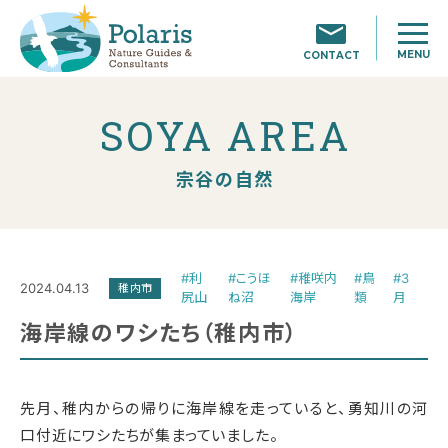
MENU
CONTACT
SOYA AREA
宗谷の自然
#利
#こうほ
#稚咲内
#鳥
#3
2024.04.13
稚内市
尻山
ね沼
海岸
類
月
海岸線のワシたち（稚内市）
先月、稚内からの帰りに海岸線を走っていると、勇知川の河
口付近にワシたちが集まっていました。