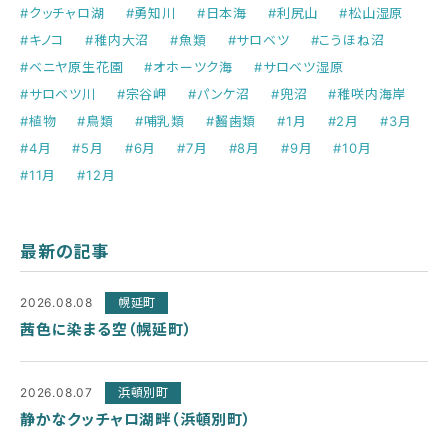
#クッチャロ湖
#勇知川
#日本海
#利尻山
#松山湿原
#キノコ
#稚内大沼
#魚類
#サロベツ
#こうほね沼
#ベニヤ原生花園
#オホーツク海
#サロベツ湿原
#サロベツ川
#宗谷岬
#パンケ沼
#兜沼
#稚咲内海岸
#植物
#鳥類
#哺乳類
#齧歯類
#1月
#2月
#3月
#4月
#5月
#6月
#7月
#8月
#9月
#10月
#11月
#12月
最新の記事
2026.08.08
幌延町
茜色に染まる空（幌延町）
2026.08.07
浜頓別町
静かなクッチャロ湖畔（浜頓別町）