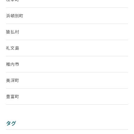
浜頓別町
猿払村
礼文島
稚内市
美深町
豊富町
タグ