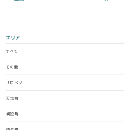
エリア
すべて
その他
サロベツ
天塩町
幌延町
枝幸町