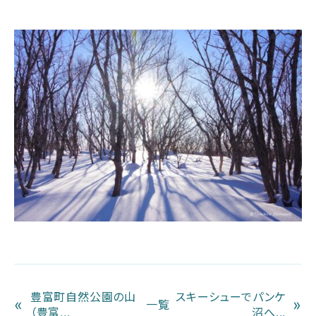
豊富町自然公園の山
スキーシューでパンケ
«
»
一覧
（豊富...
沼へ...