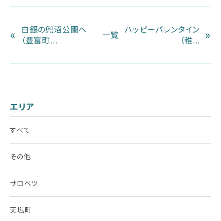
白銀の兜沼公園へ
ハッピーバレンタイン
«
»
一覧
（豊富町...
（稚...
エリア
すべて
その他
サロベツ
天塩町