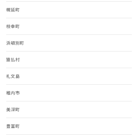
幌延町
枝幸町
浜頓別町
猿払村
礼文島
稚内市
美深町
豊富町