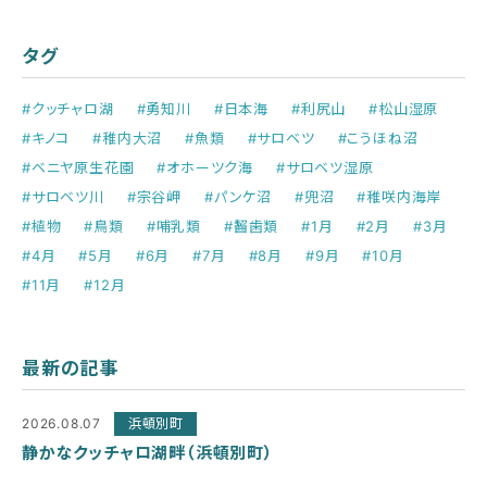
タグ
#クッチャロ湖
#勇知川
#日本海
#利尻山
#松山湿原
#キノコ
#稚内大沼
#魚類
#サロベツ
#こうほね沼
#ベニヤ原生花園
#オホーツク海
#サロベツ湿原
#サロベツ川
#宗谷岬
#パンケ沼
#兜沼
#稚咲内海岸
#植物
#鳥類
#哺乳類
#齧歯類
#1月
#2月
#3月
#4月
#5月
#6月
#7月
#8月
#9月
#10月
#11月
#12月
最新の記事
2026.08.07
浜頓別町
静かなクッチャロ湖畔（浜頓別町）