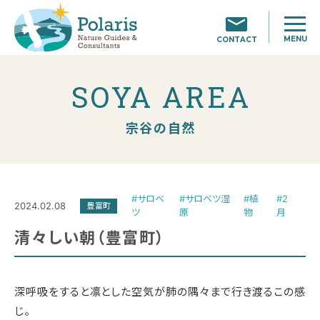
MENU
CONTACT
SOYA AREA
宗谷の自然
#サロベ
#サロベツ湿
#植
#2
2024.02.08
豊富町
ツ
原
物
月
清々しい朝（豊富町）
深呼吸をすると凛とした空気が肺の隅々まで行き渡るこの感
じ。