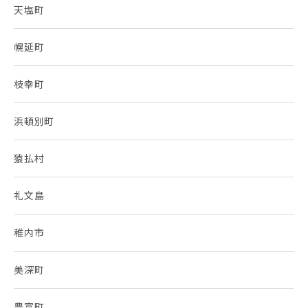
天塩町
幌延町
枝幸町
浜頓別町
猿払村
礼文島
稚内市
美深町
豊富町