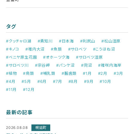
タグ
#クッチャロ湖
#勇知川
#日本海
#利尻山
#松山湿原
#キノコ
#稚内大沼
#魚類
#サロベツ
#こうほね沼
#ベニヤ原生花園
#オホーツク海
#サロベツ湿原
#サロベツ川
#宗谷岬
#パンケ沼
#兜沼
#稚咲内海岸
#植物
#鳥類
#哺乳類
#齧歯類
#1月
#2月
#3月
#4月
#5月
#6月
#7月
#8月
#9月
#10月
#11月
#12月
最新の記事
2026.08.08
幌延町