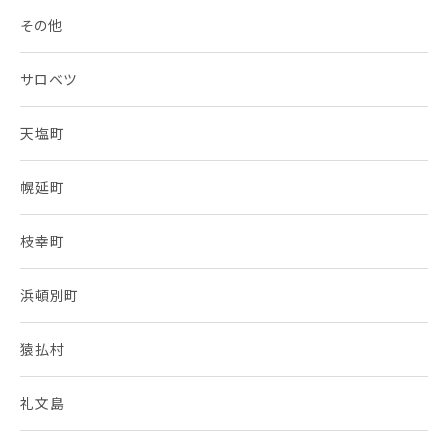
その他
サロベツ
天塩町
幌延町
枝幸町
浜頓別町
猿払村
礼文島