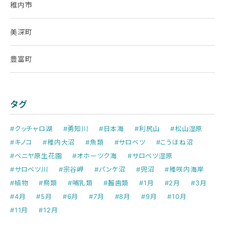
稚内市
美深町
豊富町
タグ
#クッチャロ湖
#勇知川
#日本海
#利尻山
#松山湿原
#キノコ
#稚内大沼
#魚類
#サロベツ
#こうほね沼
#ベニヤ原生花園
#オホーツク海
#サロベツ湿原
#サロベツ川
#宗谷岬
#パンケ沼
#兜沼
#稚咲内海岸
#植物
#鳥類
#哺乳類
#齧歯類
#1月
#2月
#3月
#4月
#5月
#6月
#7月
#8月
#9月
#10月
#11月
#12月