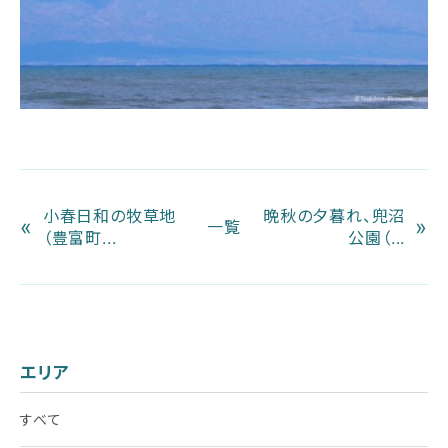
小春日和の牧草地
晩秋の夕暮れ、兜沼
«
»
一覧
（豊富町...
公園（...
エリア
すべて