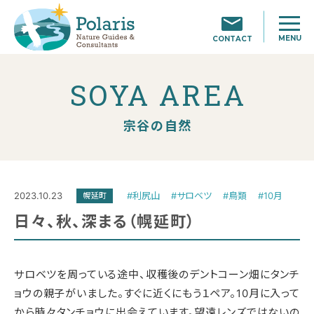
MENU
CONTACT
SOYA AREA
宗谷の自然
2023.10.23
#利尻山
#サロベツ
#鳥類
#10月
幌延町
日々、秋、深まる（幌延町）
サロベツを周っている途中、収穫後のデントコーン畑にタンチ
ョウの親子がいました。すぐに近くにもう１ペア。10月に入って
から時々タンチョウに出会えています。望遠レンズではないの