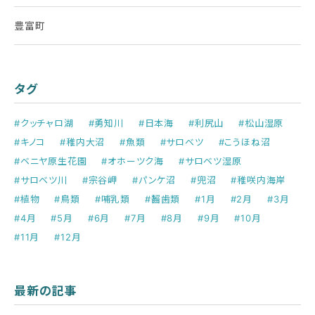
豊富町
タグ
#クッチャロ湖
#勇知川
#日本海
#利尻山
#松山湿原
#キノコ
#稚内大沼
#魚類
#サロベツ
#こうほね沼
#ベニヤ原生花園
#オホーツク海
#サロベツ湿原
#サロベツ川
#宗谷岬
#パンケ沼
#兜沼
#稚咲内海岸
#植物
#鳥類
#哺乳類
#齧歯類
#1月
#2月
#3月
#4月
#5月
#6月
#7月
#8月
#9月
#10月
#11月
#12月
最新の記事