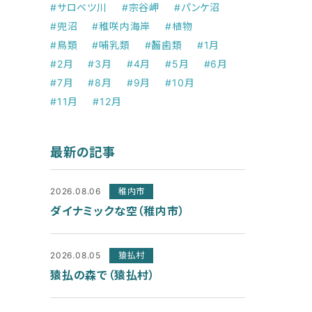
#サロベツ川
#宗谷岬
#パンケ沼
#兜沼
#稚咲内海岸
#植物
#鳥類
#哺乳類
#齧歯類
#1月
#2月
#3月
#4月
#5月
#6月
#7月
#8月
#9月
#10月
#11月
#12月
最新の記事
2026.08.06
稚内市
ダイナミックな空（稚内市）
2026.08.05
猿払村
猿払の森で（猿払村）