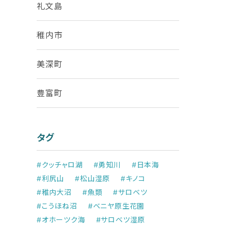
礼文島
稚内市
美深町
豊富町
タグ
#クッチャロ湖
#勇知川
#日本海
#利尻山
#松山湿原
#キノコ
#稚内大沼
#魚類
#サロベツ
#こうほね沼
#ベニヤ原生花園
#オホーツク海
#サロベツ湿原