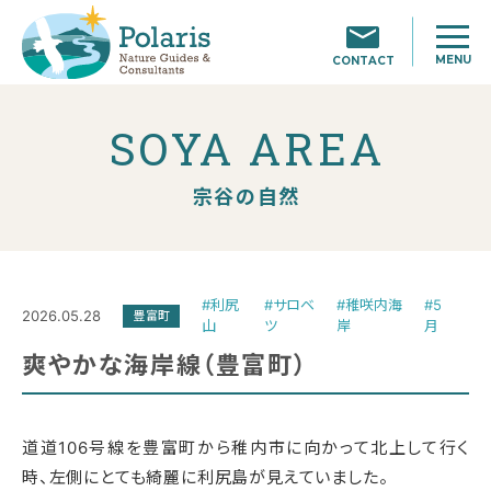
MENU
CONTACT
SOYA AREA
宗谷の自然
#利尻
#サロベ
#稚咲内海
#5
2026.05.28
豊富町
山
ツ
岸
月
爽やかな海岸線（豊富町）
道道106号線を豊富町から稚内市に向かって北上して行く
時、左側にとても綺麗に利尻島が見えていました。