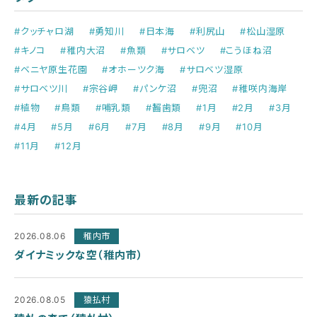
#クッチャロ湖
#勇知川
#日本海
#利尻山
#松山湿原
#キノコ
#稚内大沼
#魚類
#サロベツ
#こうほね沼
#ベニヤ原生花園
#オホーツク海
#サロベツ湿原
#サロベツ川
#宗谷岬
#パンケ沼
#兜沼
#稚咲内海岸
#植物
#鳥類
#哺乳類
#齧歯類
#1月
#2月
#3月
#4月
#5月
#6月
#7月
#8月
#9月
#10月
#11月
#12月
最新の記事
2026.08.06
稚内市
ダイナミックな空（稚内市）
2026.08.05
猿払村