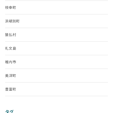
枝幸町
浜頓別町
猿払村
礼文島
稚内市
美深町
豊富町
タグ