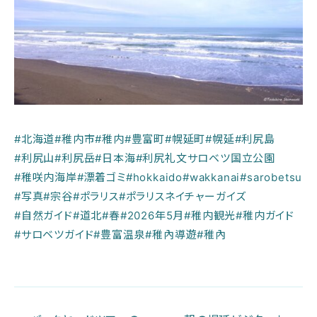
#北海道
#稚内市
#稚内
#豊富町
#幌延町
#幌延
#利尻島
#利尻山
#利尻岳
#日本海
#利尻礼文サロベツ国立公園
#稚咲内海岸
#漂着ゴミ
#hokkaido
#wakkanai
#sarobetsu
#写真
#宗谷
#ポラリス
#ポラリスネイチャーガイズ
#自然ガイド
#道北
#春
#2026年5月
#稚内観光
#稚内ガイド
#サロベツガイド
#豊富温泉
#稚內導遊
#稚內