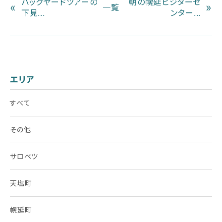
バックヤードツアーの
朝の幌延ビジターセ
«
»
一覧
下見...
ンター...
エリア
すべて
その他
サロベツ
天塩町
幌延町