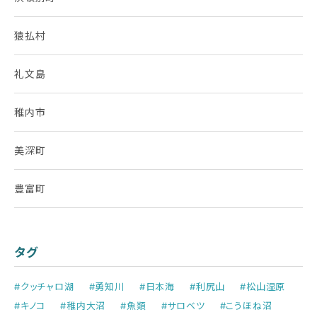
猿払村
礼文島
稚内市
美深町
豊富町
タグ
#クッチャロ湖
#勇知川
#日本海
#利尻山
#松山湿原
#キノコ
#稚内大沼
#魚類
#サロベツ
#こうほね沼