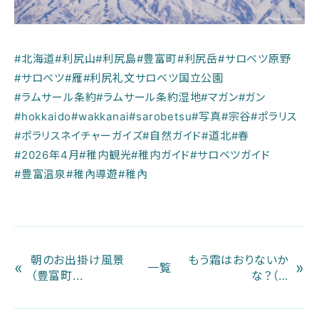
#北海道
#利尻山
#利尻島
#豊富町
#利尻岳
#サロベツ原野
#サロベツ
#雁
#利尻礼文サロベツ国立公園
#ラムサール条約
#ラムサール条約湿地
#マガン
#ガン
#hokkaido
#wakkanai
#sarobetsu
#写真
#宗谷
#ポラリス
#ポラリスネイチャーガイズ
#自然ガイド
#道北
#春
#2026年4月
#稚内観光
#稚内ガイド
#サロベツガイド
#豊富温泉
#稚內導遊
#稚內
朝のお出掛け風景
もう霜はおりないか
«
»
一覧
（豊富町...
な？（...