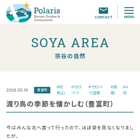
MENU
CONTACT
SOYA AREA
宗谷の自然
#利
#サロ
#サロベ
#鳥
#4
2026.05.19
豊富町
尻山
ベツ
ツ湿原
類
月
渡り鳥の季節を懐かしむ（豊富町）
今はみんな北へ渡って行ったので、ほぼ姿を見なくなりまし
たが、