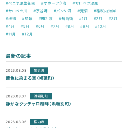
#ベニヤ原生花園
#オホーツク海
#サロベツ湿原
#サロベツ川
#宗谷岬
#パンケ沼
#兜沼
#稚咲内海岸
#植物
#鳥類
#哺乳類
#齧歯類
#1月
#2月
#3月
#4月
#5月
#6月
#7月
#8月
#9月
#10月
#11月
#12月
最新の記事
2026.08.08
幌延町
茜色に染まる空（幌延町）
2026.08.07
浜頓別町
静かなクッチャロ湖畔（浜頓別町）
2026.08.06
稚内市