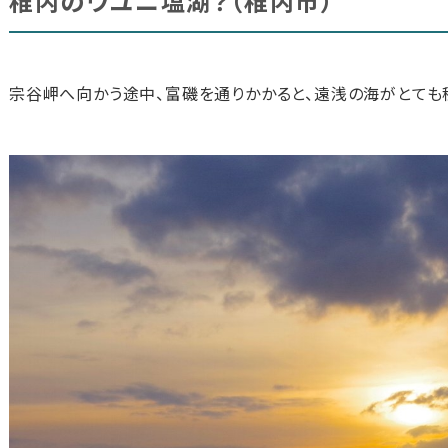
稚内のウユニ塩湖？（稚内市）
宗谷岬へ向かう途中、富磯を通りかかると、遠浅の海がとても