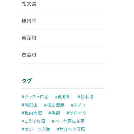
礼文島
稚内市
美深町
豊富町
タグ
#クッチャロ湖
#勇知川
#日本海
#利尻山
#松山湿原
#キノコ
#稚内大沼
#魚類
#サロベツ
#こうほね沼
#ベニヤ原生花園
#オホーツク海
#サロベツ湿原