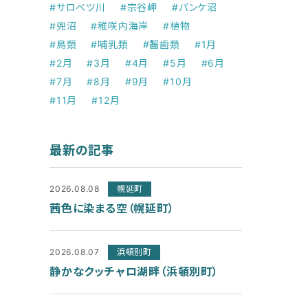
#サロベツ川
#宗谷岬
#パンケ沼
#兜沼
#稚咲内海岸
#植物
#鳥類
#哺乳類
#齧歯類
#1月
#2月
#3月
#4月
#5月
#6月
#7月
#8月
#9月
#10月
#11月
#12月
最新の記事
2026.08.08
幌延町
茜色に染まる空（幌延町）
2026.08.07
浜頓別町
静かなクッチャロ湖畔（浜頓別町）