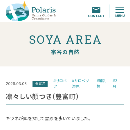
MENU
CONTACT
SOYA AREA
宗谷の自然
#サロベ
#サロベツ
#哺乳
#3
2026.03.05
豊富町
ツ
湿原
類
月
凛々しい顔つき（豊富町）
キツネが餌を探して雪原を歩いていました。