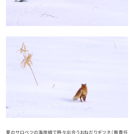
夏のサロベツの海岸線で時々出会うおねだりギツネ（無責任