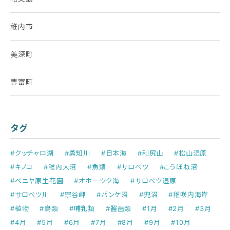
稚内市
美深町
豊富町
タグ
#クッチャロ湖
#勇知川
#日本海
#利尻山
#松山湿原
#キノコ
#稚内大沼
#魚類
#サロベツ
#こうほね沼
#ベニヤ原生花園
#オホーツク海
#サロベツ湿原
#サロベツ川
#宗谷岬
#パンケ沼
#兜沼
#稚咲内海岸
#植物
#鳥類
#哺乳類
#齧歯類
#1月
#2月
#3月
#4月
#5月
#6月
#7月
#8月
#9月
#10月