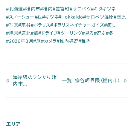
#北海道
#稚内市
#稚内
#豊富町
#サロベツ
#キタキツネ
#スノーシュー
#狐
#キツネ
#Hokkaido
#サロベツ湿原
#雪原
#写真
#宗谷
#ポラリス
#ポラリスネイチャーガイズ
#癒し
#絶景
#道北
#旅
#ドライブ
#ツーリング
#見る
#遊ぶ
#冬
#2026年3月
#旅
#カメラ
#稚內導遊
#稚內
海岸線のワシたち（稚
«
»
一覧
宗谷岬界隈（稚内市）
内市...
エリア