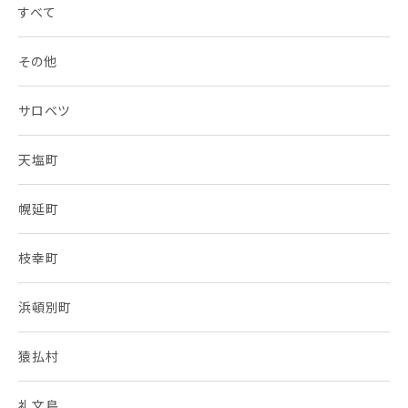
すべて
その他
サロベツ
天塩町
幌延町
枝幸町
浜頓別町
猿払村
礼文島