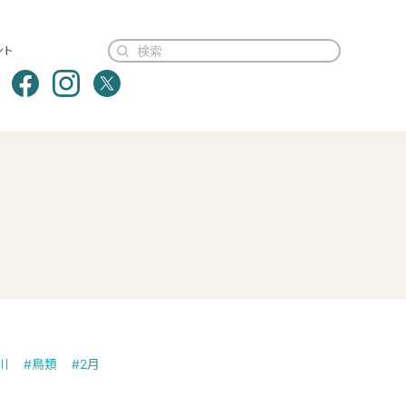
ント
川
#鳥類
#2月