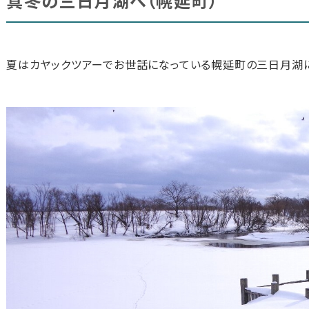
真冬の三日月湖へ（幌延町）
夏はカヤックツアーでお世話になっている幌延町の三日月湖