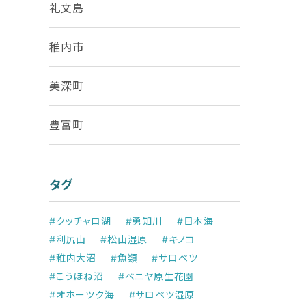
礼文島
稚内市
美深町
豊富町
タグ
#クッチャロ湖
#勇知川
#日本海
#利尻山
#松山湿原
#キノコ
#稚内大沼
#魚類
#サロベツ
#こうほね沼
#ベニヤ原生花園
#オホーツク海
#サロベツ湿原