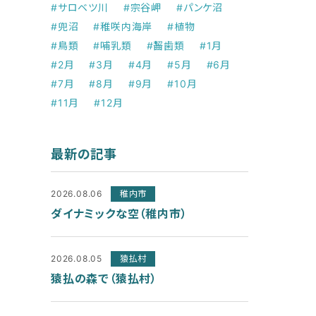
#サロベツ川
#宗谷岬
#パンケ沼
#兜沼
#稚咲内海岸
#植物
#鳥類
#哺乳類
#齧歯類
#1月
#2月
#3月
#4月
#5月
#6月
#7月
#8月
#9月
#10月
#11月
#12月
最新の記事
2026.08.06
稚内市
ダイナミックな空（稚内市）
2026.08.05
猿払村
猿払の森で（猿払村）