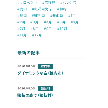
#サロベツ川
#宗谷岬
#パンケ沼
#兜沼
#稚咲内海岸
#植物
#鳥類
#哺乳類
#齧歯類
#1月
#2月
#3月
#4月
#5月
#6月
#7月
#8月
#9月
#10月
#11月
#12月
最新の記事
2026.08.06
稚内市
ダイナミックな空（稚内市）
2026.08.05
猿払村
猿払の森で（猿払村）