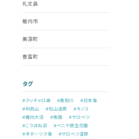
礼文島
稚内市
美深町
豊富町
タグ
#クッチャロ湖
#勇知川
#日本海
#利尻山
#松山湿原
#キノコ
#稚内大沼
#魚類
#サロベツ
#こうほね沼
#ベニヤ原生花園
#オホーツク海
#サロベツ湿原