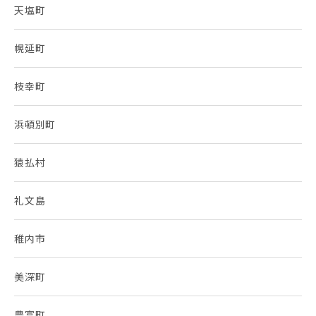
天塩町
幌延町
枝幸町
浜頓別町
猿払村
礼文島
稚内市
美深町
豊富町