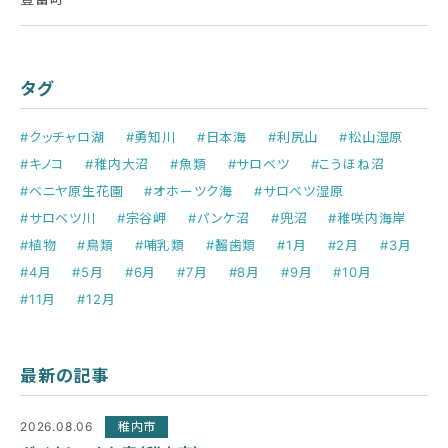
タグ
#クッチャロ湖
#勇知川
#日本海
#利尻山
#松山湿原
#キノコ
#稚内大沼
#魚類
#サロベツ
#こうほね沼
#ベニヤ原生花園
#オホーツク海
#サロベツ湿原
#サロベツ川
#宗谷岬
#パンケ沼
#兜沼
#稚咲内海岸
#植物
#鳥類
#哺乳類
#齧歯類
#1月
#2月
#3月
#4月
#5月
#6月
#7月
#8月
#9月
#10月
#11月
#12月
最新の記事
2026.08.06
稚内市