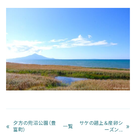
夕方の兜沼公園（豊
サケの遡上＆産卵シ
«
»
一覧
富町）
ーズン...