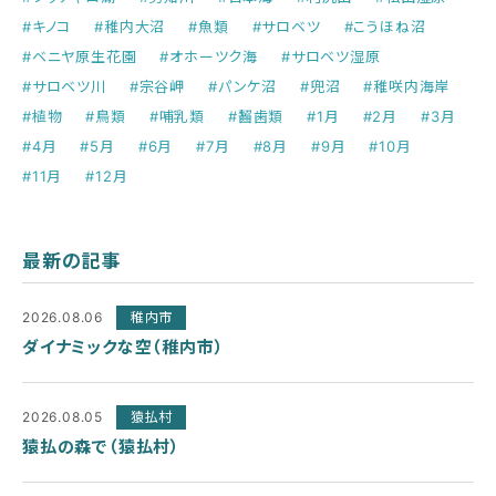
#キノコ
#稚内大沼
#魚類
#サロベツ
#こうほね沼
#ベニヤ原生花園
#オホーツク海
#サロベツ湿原
#サロベツ川
#宗谷岬
#パンケ沼
#兜沼
#稚咲内海岸
#植物
#鳥類
#哺乳類
#齧歯類
#1月
#2月
#3月
#4月
#5月
#6月
#7月
#8月
#9月
#10月
#11月
#12月
最新の記事
2026.08.06
稚内市
ダイナミックな空（稚内市）
2026.08.05
猿払村
猿払の森で（猿払村）