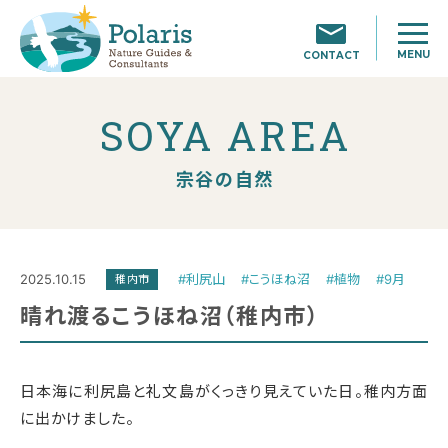
MENU
CONTACT
SOYA AREA
宗谷の自然
2025.10.15
#利尻山
#こうほね沼
#植物
#9月
稚内市
晴れ渡るこうほね沼（稚内市）
日本海に利尻島と礼文島がくっきり見えていた日。稚内方面
に出かけました。