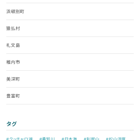
浜頓別町
猿払村
礼文島
稚内市
美深町
豊富町
タグ
#クッチャロ湖
#勇知川
#日本海
#利尻山
#松山湿原