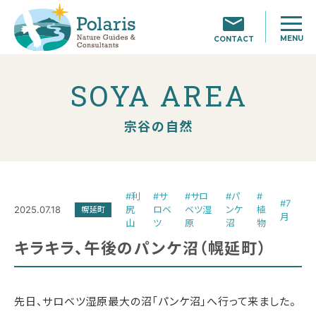
MENU
CONTACT
SOYA AREA
宗谷の自然
#利
#サ
#サロ
#パ
#
#7
2025.07.18
尻
ロベ
ベツ湿
ンケ
植
幌延町
月
山
ツ
原
沼
物
キラキラ、午後のパンケ沼（幌延町）
先日、サロベツ湿原最大の沼「パンケ沼」へ行って来ました。