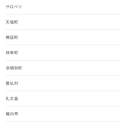
サロベツ
天塩町
幌延町
枝幸町
浜頓別町
猿払村
礼文島
稚内市