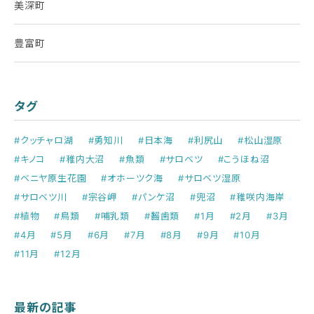
美深町
豊富町
タグ
#クッチャロ湖
#勇知川
#日本海
#利尻山
#松山湿原
#キノコ
#稚内大沼
#魚類
#サロベツ
#こうほね沼
#ベニヤ原生花園
#オホーツク海
#サロベツ湿原
#サロベツ川
#宗谷岬
#パンケ沼
#兜沼
#稚咲内海岸
#植物
#鳥類
#哺乳類
#齧歯類
#1月
#2月
#3月
#4月
#5月
#6月
#7月
#8月
#9月
#10月
#11月
#12月
最新の記事