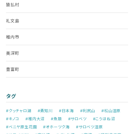
猿払村
礼文島
稚内市
美深町
豊富町
タグ
#クッチャロ湖
#勇知川
#日本海
#利尻山
#松山湿原
#キノコ
#稚内大沼
#魚類
#サロベツ
#こうほね沼
#ベニヤ原生花園
#オホーツク海
#サロベツ湿原