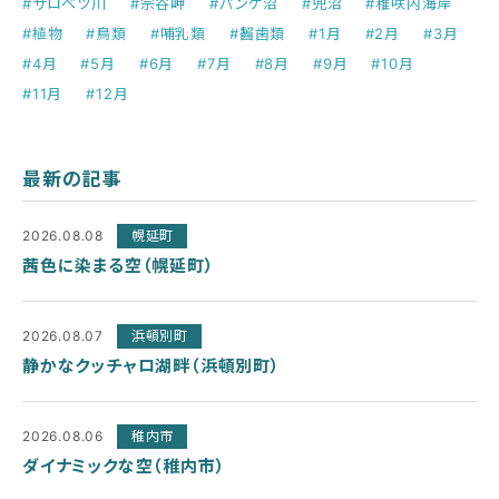
#サロベツ川
#宗谷岬
#パンケ沼
#兜沼
#稚咲内海岸
#植物
#鳥類
#哺乳類
#齧歯類
#1月
#2月
#3月
#4月
#5月
#6月
#7月
#8月
#9月
#10月
#11月
#12月
最新の記事
2026.08.08
幌延町
茜色に染まる空（幌延町）
2026.08.07
浜頓別町
静かなクッチャロ湖畔（浜頓別町）
2026.08.06
稚内市
ダイナミックな空（稚内市）