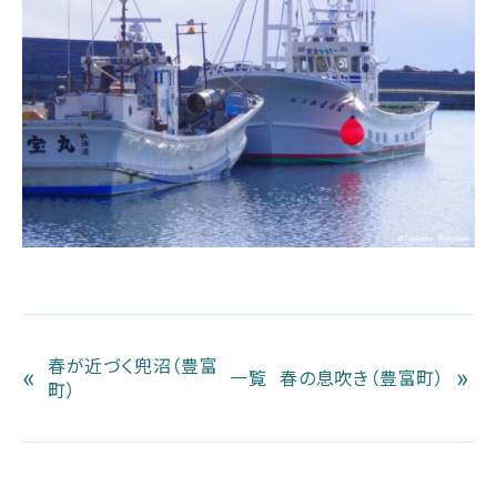
春が近づく兜沼（豊富
«
»
一覧
春の息吹き（豊富町）
町）