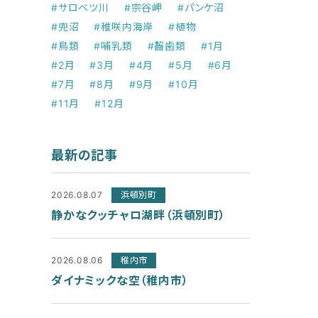
#サロベツ川
#宗谷岬
#パンケ沼
#兜沼
#稚咲内海岸
#植物
#鳥類
#哺乳類
#齧歯類
#1月
#2月
#3月
#4月
#5月
#6月
#7月
#8月
#9月
#10月
#11月
#12月
最新の記事
2026.08.07
浜頓別町
静かなクッチャロ湖畔（浜頓別町）
2026.08.06
稚内市
ダイナミックな空（稚内市）