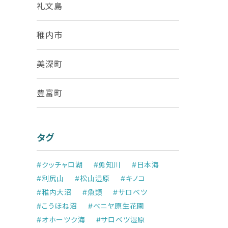
礼文島
稚内市
美深町
豊富町
タグ
#クッチャロ湖
#勇知川
#日本海
#利尻山
#松山湿原
#キノコ
#稚内大沼
#魚類
#サロベツ
#こうほね沼
#ベニヤ原生花園
#オホーツク海
#サロベツ湿原