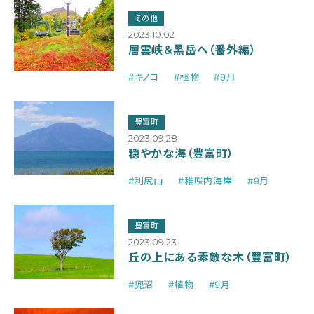
その他
2023.10.02
層雲峡＆黒岳へ（番外編）
#キノコ
#植物
#9月
豊富町
2023.09.28
穏やかな海（豊富町）
#利尻山
#稚咲内海岸
#9月
豊富町
2023.09.23
丘の上にある素敵な木（豊富町）
#兜沼
#植物
#9月