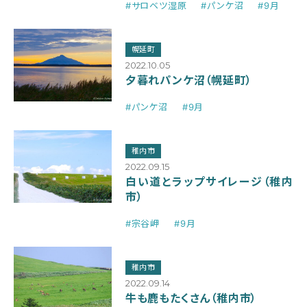
#サロベツ湿原
#パンケ沼
#9月
幌延町
2022.10.05
夕暮れパンケ沼（幌延町）
#パンケ沼
#9月
稚内市
2022.09.15
白い道とラップサイレージ（稚内
市）
#宗谷岬
#9月
稚内市
2022.09.14
牛も鹿もたくさん（稚内市）